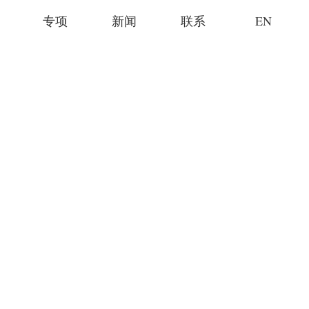
专项
新闻
联系
EN
设计
规划
体
室内设计
更新
BIM
楼、产业园
绿色建筑
零售
TOD
、度假村
社区
建筑
设施
康养