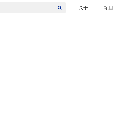
关于
项目
公司介绍
城市
主要客户
综合
设计团队
城市
写字
商业
酒店
居住
文化
教育
医疗