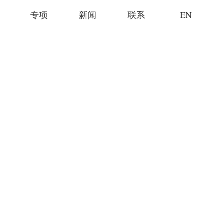
专项
新闻
联系
EN
设计
规划
体
室内设计
更新
BIM
楼、产业园
绿色建筑
零售
TOD
、度假村
社区
建筑
设施
康养