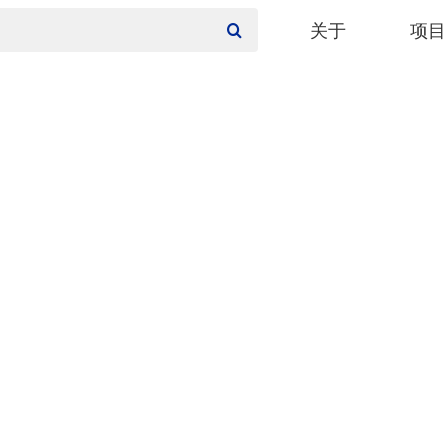
关于
项目
公司介绍
城市
主要客户
综合
设计团队
城市
写字
商业
酒店
居住
文化
教育
医疗